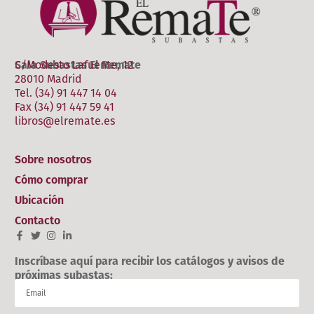
Sala Subastas El Remate
C/Modesto Lafuente, 12
28010 Madrid
Tel. (34) 91 447 14 04
Fax (34) 91 447 59 41
libros@elremate.es
Sobre nosotros
Cómo comprar
Ubicación
Contacto
Inscríbase aquí para recibir los catálogos y avisos de
próximas subastas: