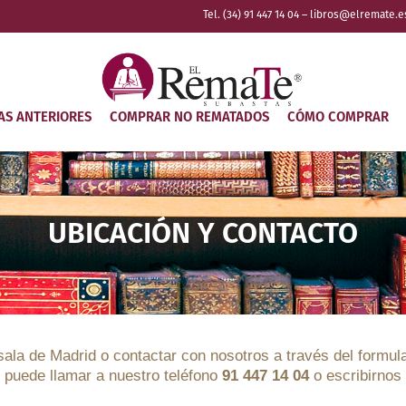
Tel. (34) 91 447 14 04 – libros@elremate.e
AS ANTERIORES
COMPRAR NO REMATADOS
CÓMO COMPRAR
UBICACIÓN Y CONTACTO
ala de Madrid o contactar con nosotros a través del formula
n puede llamar a nuestro teléfono
91 447 14 04
o escribirnos