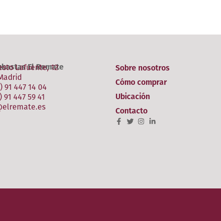
sto Lafuente, 12
Sobre nosotros
ubastas El Remate
Madrid
Cómo comprar
4) 91 447 14 04
Ubicación
) 91 447 59 41
@elremate.es
Contacto