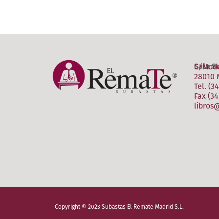
C/Mode
Sala S
28010 
Tel. (3
Fax (34
libros
Copyright © 2023 Subastas El Remate Madrid S.L.